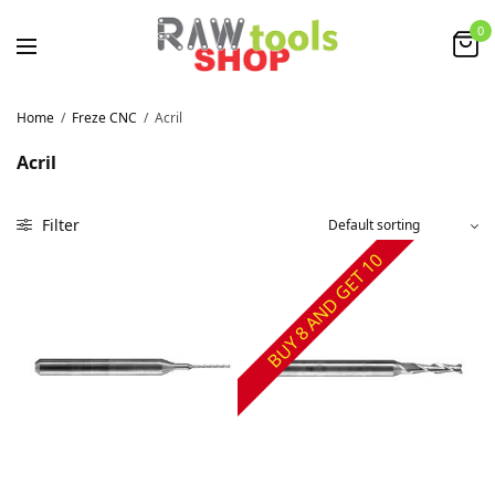
0
Home
/
Freze CNC
/
Acril
Acril
Filter
BUY 8 AND GET 10