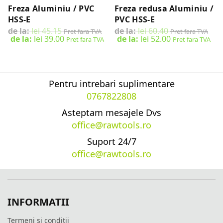
Freza Aluminiu / PVC
Freza redusa Aluminiu /
HSS-E
PVC HSS-E
de la:
lei
45.15
de la:
lei
60.40
Pret fara TVA
Pret fara TVA
de la:
lei
39.00
de la:
lei
52.00
Pret fara TVA
Pret fara TVA
SELECT OPTIONS
SELECT OPTIONS
Pentru intrebari suplimentare
0767822808
Asteptam mesajele Dvs
office@rawtools.ro
Suport 24/7
office@rawtools.ro
INFORMATII
Termeni si conditii