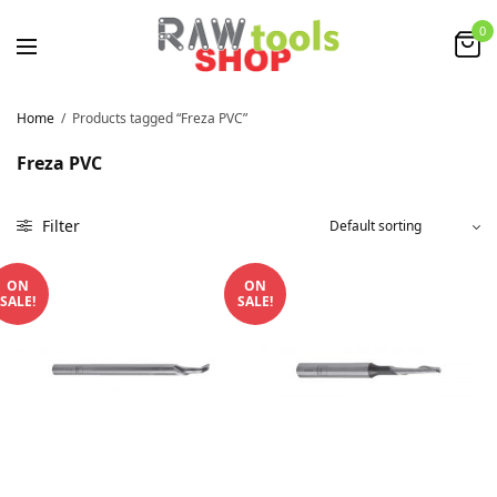
0
Home
/
Products tagged “Freza PVC”
Freza PVC
Filter
ON
ON
SALE!
SALE!